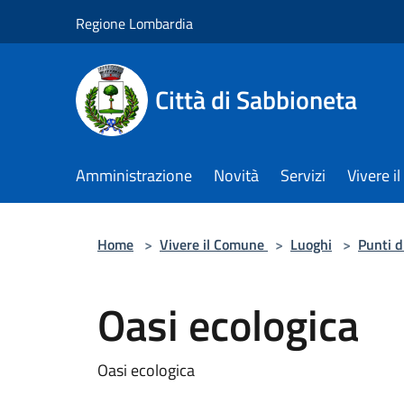
Salta al contenuto principale
Regione Lombardia
Città di Sabbioneta
Amministrazione
Novità
Servizi
Vivere 
Home
>
Vivere il Comune
>
Luoghi
>
Punti d
Oasi ecologica
Oasi ecologica