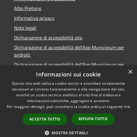
Albo Pretorio
Informativa privacy
Note legali
Dichiarazione di accessibilità sito
Dichiarazione di accessibilità dell'App Municipium per
android
Dichiarazione di accessibilità dell'App Municipium per
×
Apple
Informazioni sui cookie
Questo sito web utilizza cookie tecnici e assimilati strettamente
necessari al corretto funzionamento e alla navigazione del sito,
nonché un cookie tecnico analitico al solo fine di elaborare
informazioni statistiche, aggregate e anonime.
RSS
Copyright © 2026 • Città di
Per maggiori dettagli, può consultare la cookie policy al seguente
link
Accessibilità
Sabbioneta • Powered by
Privacy
Municipium
Accesso
•
RIFIUTA TUTTO
ACCETTA TUTTO
Cookie
redazione
Mappa del sito
MOSTRA DETTAGLI