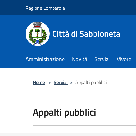
Salta al contenuto principale
Regione Lombardia
Città di Sabbioneta
Amministrazione
Novità
Servizi
Vivere 
Home
>
Servizi
>
Appalti pubblici
Appalti pubblici