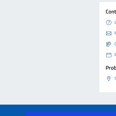
Cont
Prob