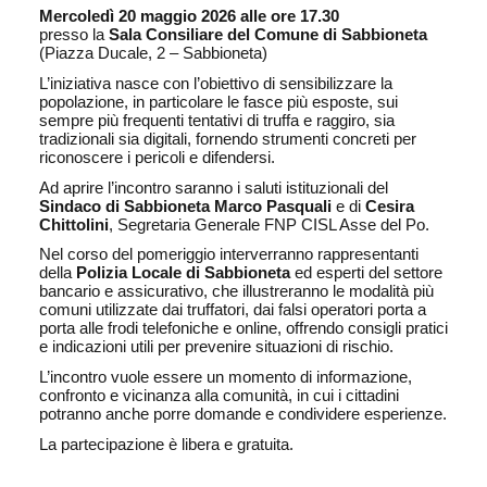
Mercoledì 20 maggio 2026 alle ore 17.30
presso la
Sala Consiliare del Comune di Sabbioneta
(Piazza Ducale, 2 – Sabbioneta)
L’iniziativa nasce con l’obiettivo di sensibilizzare la
popolazione, in particolare le fasce più esposte, sui
sempre più frequenti tentativi di truffa e raggiro, sia
tradizionali sia digitali, fornendo strumenti concreti per
riconoscere i pericoli e difendersi.
Ad aprire l’incontro saranno i saluti istituzionali del
Sindaco di Sabbioneta Marco Pasquali
e di
Cesira
Chittolini
, Segretaria Generale FNP CISL Asse del Po.
Nel corso del pomeriggio interverranno rappresentanti
della
Polizia Locale di Sabbioneta
ed esperti del settore
bancario e assicurativo, che illustreranno le modalità più
comuni utilizzate dai truffatori, dai falsi operatori porta a
porta alle frodi telefoniche e online, offrendo consigli pratici
e indicazioni utili per prevenire situazioni di rischio.
L’incontro vuole essere un momento di informazione,
confronto e vicinanza alla comunità, in cui i cittadini
potranno anche porre domande e condividere esperienze.
La partecipazione è libera e gratuita.