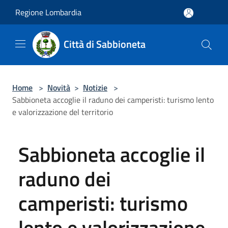
Salta al contenuto principale
Regione Lombardia
Città di Sabbioneta
Home
>
Novità
>
Notizie
>
Sabbioneta accoglie il raduno dei camperisti: turismo lento
e valorizzazione del territorio
Sabbioneta accoglie il
raduno dei
camperisti: turismo
lento e valorizzazione