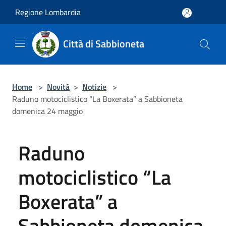
Salta al contenuto principale
Regione Lombardia
Città di Sabbioneta
Home
>
Novità
>
Notizie
>
Raduno motociclistico “La Boxerata” a Sabbioneta
domenica 24 maggio
Raduno
motociclistico “La
Boxerata” a
Sabbioneta domenica