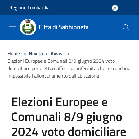
Salta al contenuto principale
Regione Lombardia
Città di Sabbioneta
Home
>
Novità
>
Avvisi
>
Elezioni Europee e Comunali 8/9 giugno 2024 voto
domiciliare per elettori affetti da infermità che ne rendano
impossibile l'allontanamento dall'abitazione
Elezioni Europee e
Comunali 8/9 giugno
2024 voto domiciliare