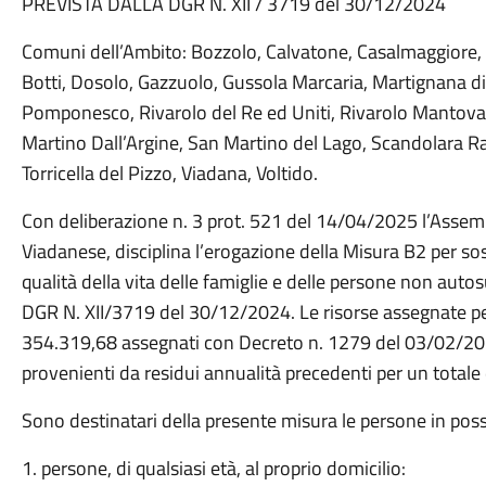
PREVISTA DALLA DGR N. XII / 3719 del 30/12/2024
Comuni dell’Ambito: Bozzolo, Calvatone, Casalmaggiore,
Botti, Dosolo, Gazzuolo, Gussola Marcaria, Martignana di
Pomponesco, Rivarolo del Re ed Uniti, Rivarolo Mantova
Martino Dall’Argine, San Martino del Lago, Scandolara Ra
Torricella del Pizzo, Viadana, Voltido.
Con deliberazione n. 3 prot. 521 del 14/04/2025 l’Assem
Viadanese, disciplina l’erogazione della Misura B2 per sost
qualità della vita delle famiglie e delle persone non auto
DGR N. XII/3719 del 30/12/2024. Le risorse assegnate p
354.319,68 assegnati con Decreto n. 1279 del 03/02/202
provenienti da residui annualità precedenti per un totale
Sono destinatari della presente misura le persone in posses
1. persone, di qualsiasi età, al proprio domicilio: