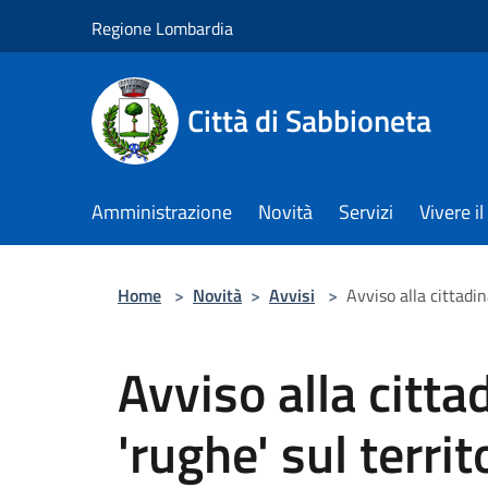
Salta al contenuto principale
Regione Lombardia
Città di Sabbioneta
Amministrazione
Novità
Servizi
Vivere 
Home
>
Novità
>
Avvisi
>
Avviso alla cittadi
Avviso alla citt
'rughe' sul terri