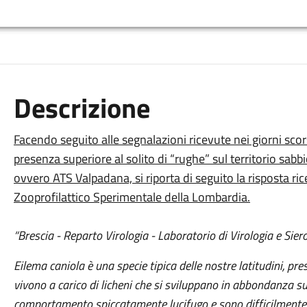
Descrizione
Facendo seguito alle segnalazioni ricevute nei giorni scor
presenza superiore al solito di “rughe” sul territorio sab
ovvero ATS Valpadana, si riporta di seguito la risposta ri
Zooprofilattico Sperimentale della Lombardia.
“Brescia - Reparto Virologia - Laboratorio di Virologia e Sier
Eilema caniola è una specie tipica delle nostre latitudini, pres
vivono a carico di licheni che si sviluppano in abbondanza su
comportamento spiccatamente lucifugo e sono difficilmente v