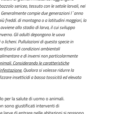
bozzolo sericeo, tessuto con le setole larvali, nei
ti. Generalmente compie due generazioni l`anno
ù freddi. di montagna o a latitudini maggiori, la
iene allo stadio di larva, il cui sviluppo
inverno. Gli adulti depongono le uova
o licheni. Pullulazioni di questa specie in
erificarsi di condizioni ambientali
limentare e di inverni non particolarmente
nimali. Considerando le caratteristiche
infestazione.
Qualora si volesse ridurre la
lizzare insetticidi a bassa tossicità ed elevata
lo per la salute di uomo o animali.
n sono giustificati interventi di
le larve di entrare nelle abitazioni si possono