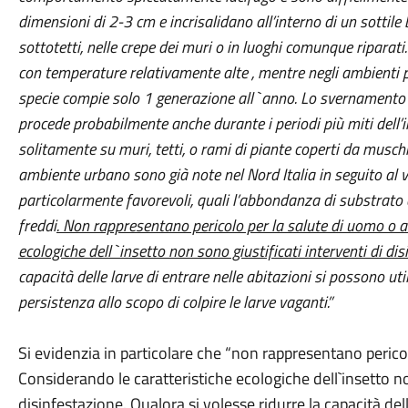
dimensioni di 2-3 cm e incrisalidano all
’
interno di un sottile 
sottotetti, nelle crepe dei muri o in luoghi comunque ripara
con temperature relativamente alte , mentre negli ambienti pi
specie compie solo 1 generazione all`anno. Lo svernamento avv
procede probabilmente anche durante i periodi più miti dell
’
solitamente su muri, tetti, o rami di piante coperti da muschi 
ambiente urbano sono già note nel Nord Italia in seguito al v
particolarmente favorevoli, quali l
’
abbondanza di substrato a
freddi
. Non rappresentano pericolo per la salute di uomo o a
ecologiche dell`insetto non sono giustificati interventi di dis
capacità delle larve di entrare nelle abitazioni si possono uti
persistenza allo scopo di colpire le larve vaganti.”
Si evidenzia in particolare che “non rappresentano perico
Considerando le caratteristiche ecologiche dell`insetto no
disinfestazione. Qualora si volesse ridurre la capacità del