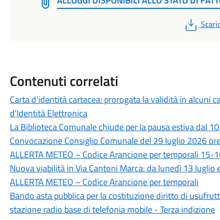
ALLOGGI DISPONIBILI ALLO STATO DI FAT
PDF
Scari
Contenuti correlati
Carta d’identità cartacea: prorogata la validità in alcuni ca
d'Identità Elettronica
La Biblioteca Comunale chiude per la pausa estiva dal 10
Convocazione Consiglio Comunale del 29 luglio 2026 or
ALLERTA METEO – Codice Arancione per temporali 15-16
Nuova viabilità in Via Cantoni Marca: da lunedì 13 luglio 
ALLERTA METEO – Codice Arancione per temporali
Bando asta pubblica per la costituzione diritto di usufr
stazione radio base di telefonia mobile - Terza indizione