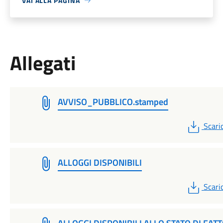
VAI ALLA PAGINA
Allegati
AVVISO_PUBBLICO.stamped
PDF
Scari
ALLOGGI DISPONIBILI
PDF
Scari