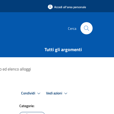
Accedi all'area personale
Cerca
Tutti gli argomenti
o ed elenco alloggi
Condividi
Vedi azioni
Categorie: