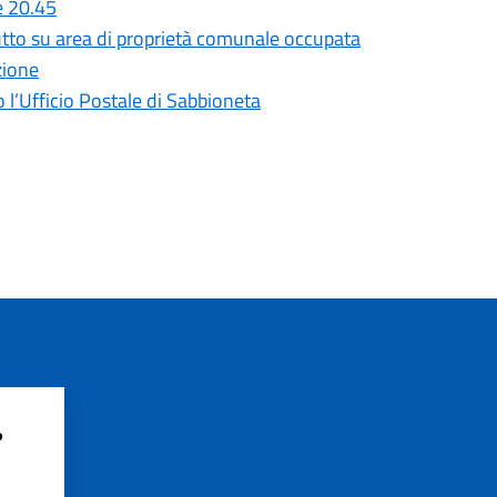
e 20.45
rutto su area di proprietà comunale occupata
zione
o l’Ufficio Postale di Sabbioneta
?