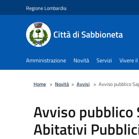
Salta al contenuto principale
Regione Lombardia
Città di Sabbioneta
Amministrazione
Novità
Servizi
Vivere 
Home
>
Novità
>
Avvisi
>
Avviso pubblico Sap
Avviso pubblico 
Abitativi Pubbli